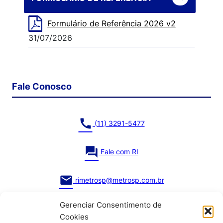
Formulário de Referência 2026 v2
31/07/2026
Fale Conosco
call
(11) 3291-5477
question_answer
Fale com RI
mail
rimetrosp@metrosp.com.br
Gerenciar Consentimento de
Cookies