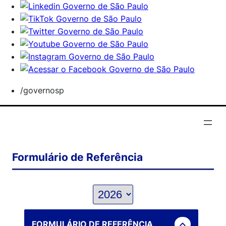
/governosp
Formulário de Referência
expand_less
FORMULÁRIO DE REFERÊNCIA