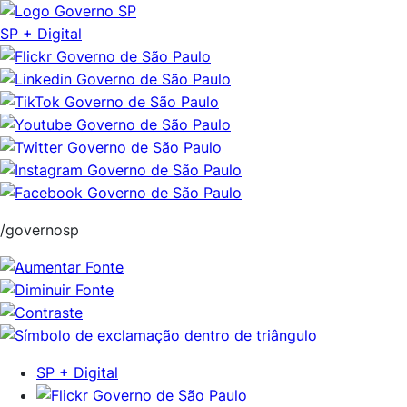
Pular
para
SP + Digital
o
conteúdo
/governosp
SP + Digital