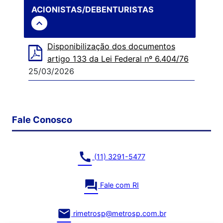
ACIONISTAS/DEBENTURISTAS
expand_less
Disponibilização dos documentos
artigo 133 da Lei Federal nº 6.404/76
25/03/2026
Fale Conosco
call
(11) 3291-5477
question_answer
Fale com RI
mail
rimetrosp@metrosp.com.br