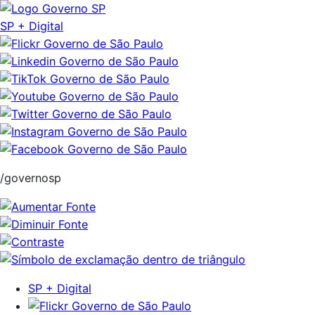
Pular
para
SP + Digital
o
conteúdo
/governosp
SP + Digital