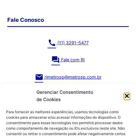
Fale Conosco
call
(11) 3291-5477
question_answer
Fale com RI
mail
rimetrosp@metrosp.com.br
Gerenciar Consentimento
de Cookies
Para fornecer as melhores experiências, usamos tecnologias como
cookies para armazenar e/ou acessar informações do dispositivo. O
consentimento para essas tecnologias nos permitirá processar dados
como comportamento de navegação ou IDs exclusivos neste site. Não
consentir ou retirar o consentimento pode afetar negativamente certos