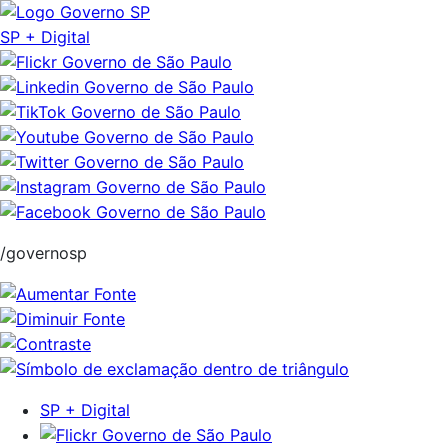
Pular
para
SP + Digital
o
conteúdo
/governosp
SP + Digital