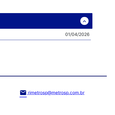
expand_less
01/04/2026
mail
rimetrosp@metrosp.com.br