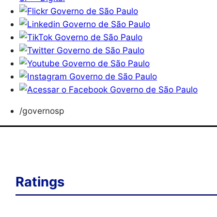
/governosp
Ratings