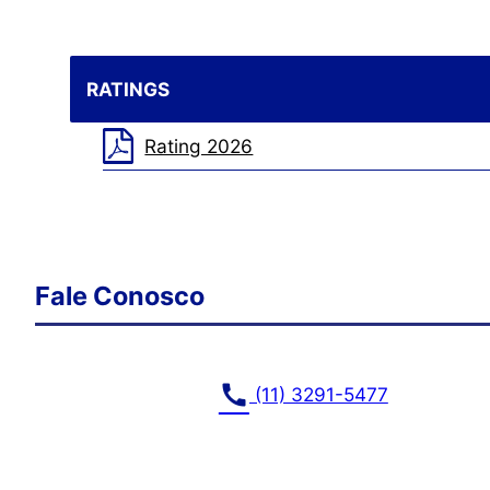
RATINGS
Rating 2026
Fale Conosco
call
(11) 3291-5477