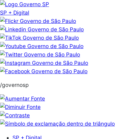
Pular
para
SP + Digital
o
conteúdo
/governosp
SP + Digital