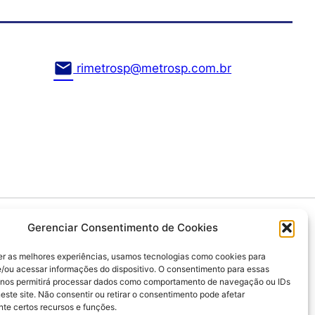
mail
rimetrosp@metrosp.com.br
egócios
Canal de Denúncia
Gerenciar Consentimento de Cookies
er as melhores experiências, usamos tecnologias como cookies para
/ou acessar informações do dispositivo. O consentimento para essas
 nos permitirá processar dados como comportamento de navegação ou IDs
este site. Não consentir ou retirar o consentimento pode afetar
te certos recursos e funções.