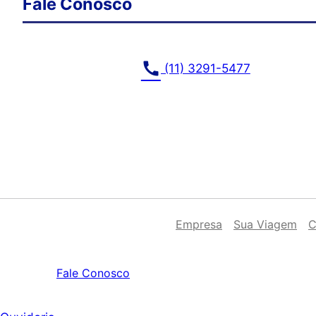
Fale Conosco
call
(11) 3291-5477
Empresa
Sua Viagem
C
Fale Conosco