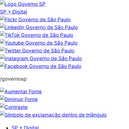
Pular
para
SP + Digital
o
conteúdo
/governosp
SP + Digital