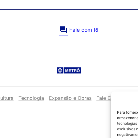
question_answer
Fale com RI
ultura
Tecnologia
Expansão e Obras
Fale Conosco
N
Para fornec
armazenar e
tecnologias
exclusivos n
negativamen